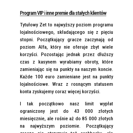
Program VIP i inne premie dla stałych klientów
Tytułowy Zet to najwyższy poziom programu
lojalnościowego, składającego się z pięciu
stopni. Początkujący gracze zaczynają od
poziom Alfa, który nie oferuje zbyt wiele
korzyści. Pozostając jednak przez dłuższy
czas z kasynem wyrabiamy obroty, które
zamieniając się na punkty na naszym koncie.
Każde 100 euro zamieniane jest na punkty
lojalnościowe. Wraz z rosnącym statusem
konta zyskujemy coraz więcej korzyści.
I tak początkowo nasz limit wypłat
ograniczony jest do 43 000 złotych
miesięcznie, ale rośnie aż do 85 000 złotych
na najwyższym poziomie. Początkujący