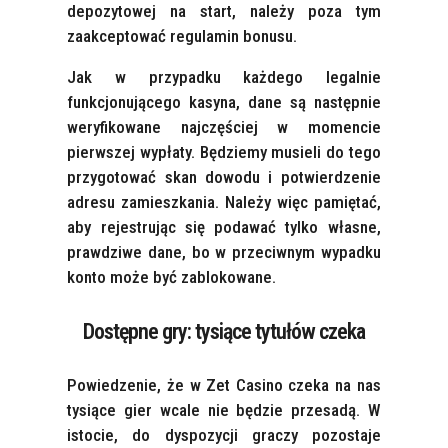
depozytowej na start, należy poza tym
zaakceptować regulamin bonusu.
Jak w przypadku każdego legalnie
funkcjonującego kasyna, dane są następnie
weryfikowane najczęściej w momencie
pierwszej wypłaty. Będziemy musieli do tego
przygotować skan dowodu i potwierdzenie
adresu zamieszkania. Należy więc pamiętać,
aby rejestrując się podawać tylko własne,
prawdziwe dane, bo w przeciwnym wypadku
konto może być zablokowane.
dostępne gry: tysiące tytułów czeka
Powiedzenie, że w Zet Casino czeka na nas
tysiące gier wcale nie będzie przesadą. W
istocie, do dyspozycji graczy pozostaje