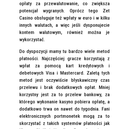
opłaty za przewalutowanie, co zwiększa
potencjał wygranych. Oprócz tego Zet
Casino obsługuje też wpłaty w euro i w kilku
innych walutach, a więc jeśli dysponujecie
kontem walutowym, również można je
wykorzystać.
Do dyspozycji mamy tu bardzo wiele metod
płatności. Najczęściej gracze korzystają z
wpłat za pomocą kart kredytowych i
debetowych Visa i Mastercard. Zaletą tych
metod jest oczywiście błyskawiczny czas
przelewu i brak dodatkowych opłat. Mniej
korzystny jest za to przelew bankowy, za
którego wykonanie kasyno pobiera opłatę, a
dodatkowo trwa on nawet do tygodnia. Fani
elektronicznych portmonetek mogą za to
skorzystać z takich systemów płatności jak