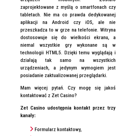
zaprojektowane z myślą o smartfonach czy
tabletach. Nie ma co prawda dedykowanej
aplikacji na Android czy iOS, ale nie
przeszkadza to w grze na telefonie. Witryna
dostosowuje się do wielkości ekranu, a
niemal wszystkie gry wykonane są w
technologii HTML5. Dzięki temu wyglądają i
działają tak samo na wszystkich
urządzeniach, a jedynym wymogiem jest
posiadanie zaktualizowanej przeglądarki.
Mam więcej pytań. Czy mogę się jakoś
kontaktować z Zet Casino?
Zet Casino udostępnia kontakt przez trzy
kanały:
Formularz kontaktowy,