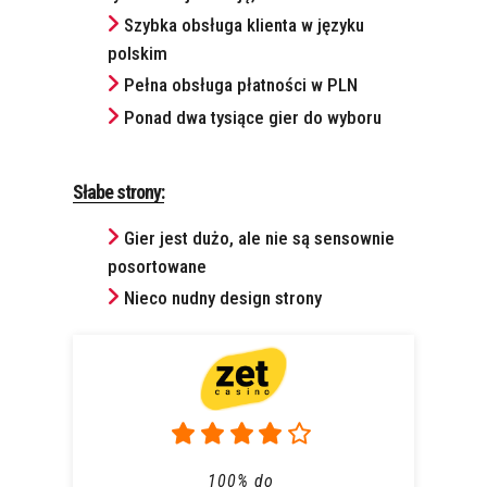
Szybka obsługa klienta w języku
polskim
Pełna obsługa płatności w PLN
Ponad dwa tysiące gier do wyboru
Słabe strony:
Gier jest dużo, ale nie są sensownie
posortowane
Nieco nudny design strony
100% do