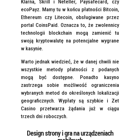
Klarna, Skrill i Neteller, Paysafecard, czy
ecoPayz. Mamy tu w końcu płatności Bitcoin,
Ethereum czy Litecoin, obsługiwane przez
portal CoinsPaid. Oznacza to, że zwolennicy
technologii blockchain mogą zamienić tu
swoją kryptowalutę na potencjalne wygrane
w kasynie.
Warto jednak wiedzieć, że w danej chwili nie
wszystkie metody płatności z podanych
mogą być dostępne. Ponadto kasyno
zastrzega sobie możliwość ograniczenia
wybranych metod do określonych lokalizacji
geograficznych. Wypłaty są szybkie i Zet
Casino przetwarza żądania już w ciągu
trzech dni roboczych.
design strony i gra na urządzeniach