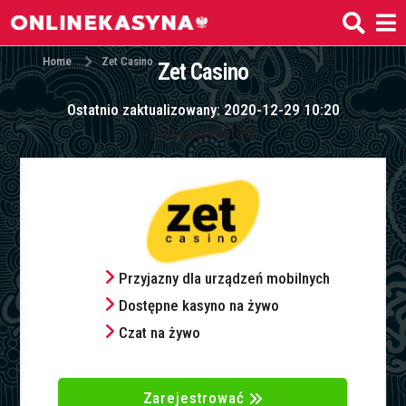
b
y
Home
Zet Casino
Zet Casino
F
i
l
Ostatnio zaktualizowany: 2020-12-29 10:20
i
[flags_accepted]
p
W
e
s
o
l
e
k
Przyjazny dla urządzeń mobilnych
Dostępne kasyno na żywo
Czat na żywo
Zarejestrować