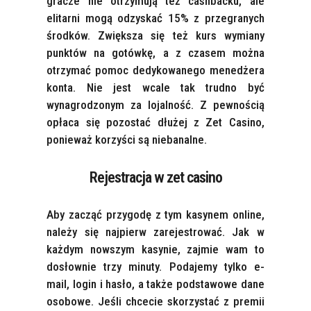
gracze nie otrzymują też cashbacku, ale
elitarni mogą odzyskać 15% z przegranych
środków. Zwiększa się też kurs wymiany
punktów na gotówkę, a z czasem można
otrzymać pomoc dedykowanego menedżera
konta. Nie jest wcale tak trudno być
wynagrodzonym za lojalność. Z pewnością
opłaca się pozostać dłużej z Zet Casino,
ponieważ korzyści są niebanalne.
rejestracja w zet casino
Aby zacząć przygodę z tym kasynem online,
należy się najpierw zarejestrować. Jak w
każdym nowszym kasynie, zajmie wam to
dosłownie trzy minuty. Podajemy tylko e-
mail, login i hasło, a także podstawowe dane
osobowe. Jeśli chcecie skorzystać z premii