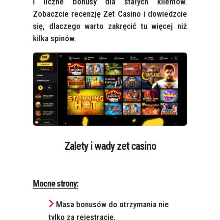
i liczne bonusy dla stałych klientów.
Zobaczcie recenzję Zet Casino i dowiedzcie
się, dlaczego warto zakręcić tu więcej niż
kilka spinów.
zalety i wady zet casino
Mocne strony:
Masa bonusów do otrzymania nie
tylko za rejestrację,