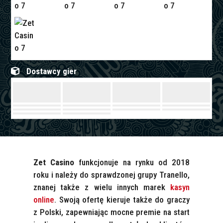
Dostawcy gier
Zet Casino
funkcjonuje na rynku od 2018
roku i należy do sprawdzonej grupy Tranello,
znanej także z wielu innych marek
kasyn
online
. Swoją ofertę kieruje także do graczy
z Polski, zapewniając mocne premie na start