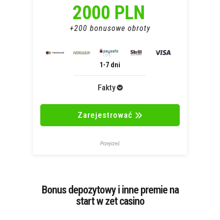
2000 PLN
+200 bonusowe obroty
1-7 dni
Fakty
Zarejestrować
Przejrzeć
bonus depozytowy i inne premie na
start w zet casino