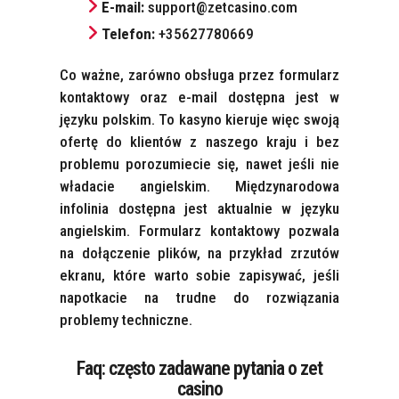
E-mail:
support@zetcasino.com
Telefon:
+35627780669
Co ważne, zarówno obsługa przez formularz
kontaktowy oraz e-mail dostępna jest w
języku polskim. To kasyno kieruje więc swoją
ofertę do klientów z naszego kraju i bez
problemu porozumiecie się, nawet jeśli nie
władacie angielskim. Międzynarodowa
infolinia dostępna jest aktualnie w języku
angielskim. Formularz kontaktowy pozwala
na dołączenie plików, na przykład zrzutów
ekranu, które warto sobie zapisywać, jeśli
napotkacie na trudne do rozwiązania
problemy techniczne.
faq: często zadawane pytania o zet
casino