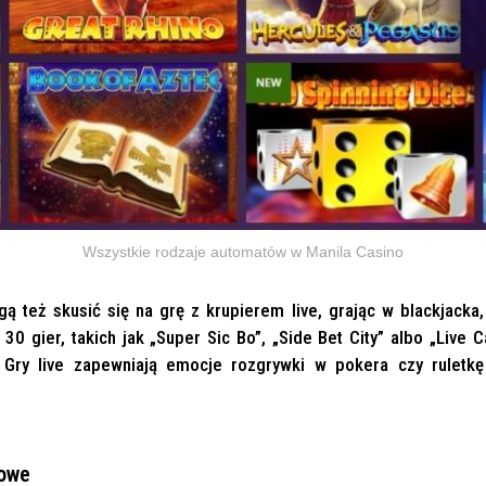
Wszystkie rodzaje automatów w Manila Casino
 też skusić się na grę z krupierem live, grając w blackjacka,
0 gier, takich jak „Super Sic Bo”, „Side Bet City” albo „Live 
. Gry live zapewniają emocje rozgrywki w pokera czy ruletkę
towe