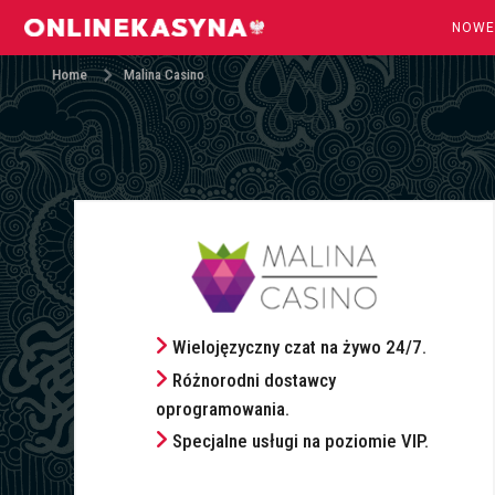
NOWE
b
y
Home
Malina Casino
F
i
l
i
p
W
e
s
o
l
e
k
Wielojęzyczny czat na żywo 24/7.
Różnorodni dostawcy
oprogramowania.
Specjalne usługi na poziomie VIP.