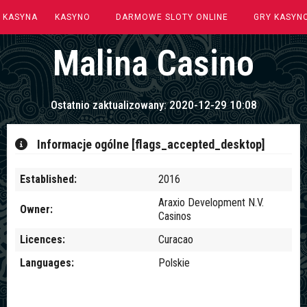
 KASYNA
KASYNO
DARMOWE SLOTY ONLINE
GRY KASYN
Malina Casino
Ostatnio zaktualizowany: 2020-12-29 10:08
Informacje ogólne [flags_accepted_desktop]
Established:
2016
Araxio Development N.V.
Owner:
Casinos
Licences:
Curacao
Languages:
Polskie