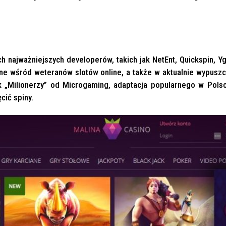
ch najważniejszych developerów, takich jak NetEnt, Quickspin, Yg
rne wśród weteranów slotów online, a także w aktualnie wypusz
 jak „Milionerzy” od Microgaming, adaptacja popularnego w Pols
cić spiny.