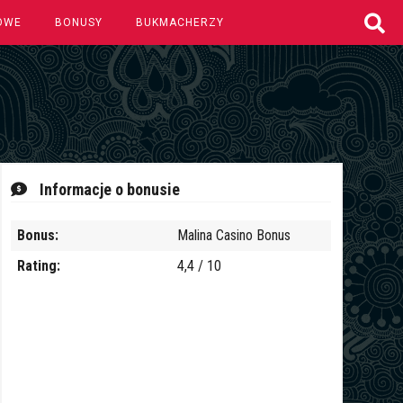
OWE
BONUSY
BUKMACHERZY
Informacje o bonusie
Bonus:
Malina Casino Bonus
Rating:
4,4 / 10