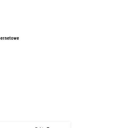
nternetowe
i