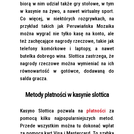
biorą w nim udział także gry stołowe, w tym
w kasynie na żywo, a nawet wirtualny sport.
Co więcej, w niektórych rozgrywkach, na
przykład takich jak Peruwiańska Mozaika
można wygrać nie tylko kasę na konto, ale
też zachęcające nagrody rzeczowe, takie jak
telefony komórkowe i laptopy, a nawet
butelka dobrego wina. Slottica zastrzega, że
nagrody rzeczowe można wymieniać na ich
równowartość w gotówce, dodawaną do
salda gracza.
metody płatności w kasynie slottica
Kasyno Slottica pozwala na
płatności
za
pomocą kilku najpopularniejszych metod.
Przede wszystkim można tu dokonać wpłat
za pomocą kart Visa i Mastercard. To szybka