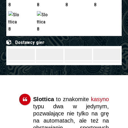
Dostawcy gier
Slottica
to znakomite
kasyno
typu dwa w jedynym,
pozwalające nie tylko na grę
na automatach, ale też na
obstawianie sportowych