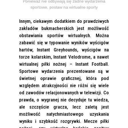
Ponieważ nie odbywają się żadne wydarzenia
sportowe, postaw na wirtualne sporty
Innym, ciekawym dodatkiem do prawdziwych
zakładów bukmacherskich jest możliwość
obstawiania sportów wirtualnych. Można
zabawić się w typowanie wyników wyścigów
hartów, Instant Greyhounds, wyścigów na
torze kolarskim, Instant Velodrome, a nawet
wirtualnej piłki nożnej – Instant Football.
Sportowe wydarzenia prezentowane są w
świetnej oprawie graficznej, która pod
względem atrakcyjności nie różni się wiele
od zawodów relacjonowanych w telewizji. Co
prawda, o wygranej nie decyduje tu wiedza,
ale szczęście gracza, lecz zaletą jest
możliwość natychmiastowego uzyskania
wyniku i szybkość rozgrywki. Mecze piłki