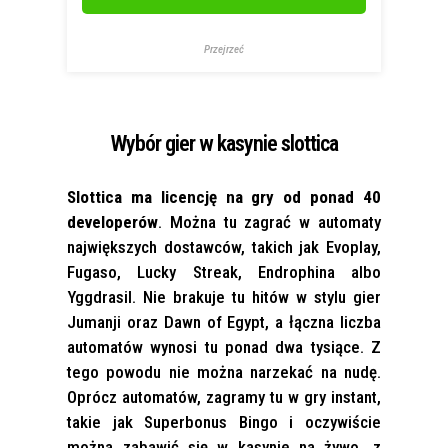
Przejrzeć
wybór gier w kasynie slottica
Slottica ma licencję na gry od ponad 40
developerów
. Można tu zagrać w automaty
największych dostawców, takich jak Evoplay,
Fugaso, Lucky Streak, Endrophina albo
Yggdrasil. Nie brakuje tu hitów w stylu gier
Jumanji oraz Dawn of Egypt, a łączna liczba
automatów wynosi tu ponad dwa tysiące. Z
tego powodu nie można narzekać na nudę.
Oprócz automatów, zagramy tu w gry instant,
takie jak Superbonus Bingo i oczywiście
można zabawić się w kasynie na żywo, z