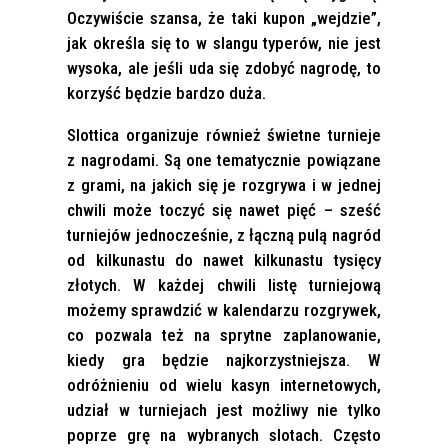
Oczywiście szansa, że taki kupon „wejdzie”,
jak określa się to w slangu typerów, nie jest
wysoka, ale jeśli uda się zdobyć nagrodę, to
korzyść będzie bardzo duża.
Slottica organizuje również świetne turnieje
z nagrodami. Są one tematycznie powiązane
z grami, na jakich się je rozgrywa i w jednej
chwili może toczyć się nawet pięć – sześć
turniejów jednocześnie, z łączną pulą nagród
od kilkunastu do nawet kilkunastu tysięcy
złotych. W każdej chwili listę turniejową
możemy sprawdzić w kalendarzu rozgrywek,
co pozwala też na sprytne zaplanowanie,
kiedy gra będzie najkorzystniejsza. W
odróżnieniu od wielu kasyn internetowych,
udział w turniejach jest możliwy nie tylko
poprze grę na wybranych slotach. Często