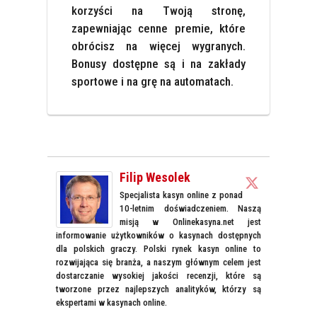
korzyści na Twoją stronę,
zapewniając cenne premie, które
obrócisz na więcej wygranych.
Bonusy dostępne są i na zakłady
sportowe i na grę na automatach.
Filip Wesolek
Specjalista kasyn online z ponad
10-letnim doświadczeniem. Naszą
misją w Onlinekasyna.net jest
informowanie użytkowników o kasynach dostępnych
dla polskich graczy. Polski rynek kasyn online to
rozwijająca się branża, a naszym głównym celem jest
dostarczanie wysokiej jakości recenzji, które są
tworzone przez najlepszych analityków, którzy są
ekspertami w kasynach online.