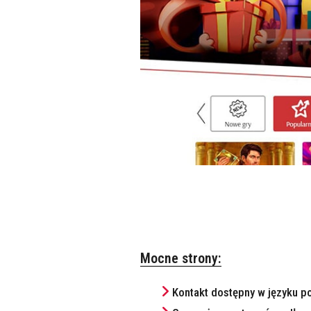
Mocne strony:
Kontakt dostępny w języku po