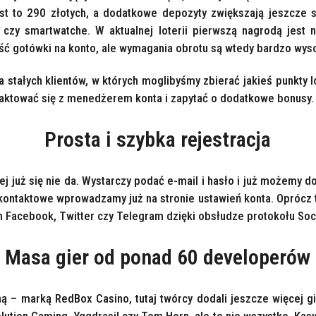
est to 290 złotych, a dodatkowe depozyty zwiększają jeszcze 
ki czy smartwatche. W aktualnej loterii pierwszą nagrodą jest 
ć gotówki na konto, ale wymagania obrotu są wtedy bardzo wyso
 stałych klientów, w których moglibyśmy zbierać jakieś punkty l
taktować się z menedżerem konta i zapytać o dodatkowe bonusy.
prosta i szybka rejestracja
wiej już się nie da. Wystarczy podać e-mail i hasło i już możemy 
 kontaktowe wprowadzamy już na stronie ustawień konta. Oprócz
Facebook, Twitter czy Telegram dzięki obsłudze protokołu Soc
masa gier od ponad 60 developerów
 – marką RedBox Casino, tutaj twórcy dodali jeszcze więcej gi
ution Gaming, Yggdrasil czy Tom Horn, ale to nie wszystko. Kasy