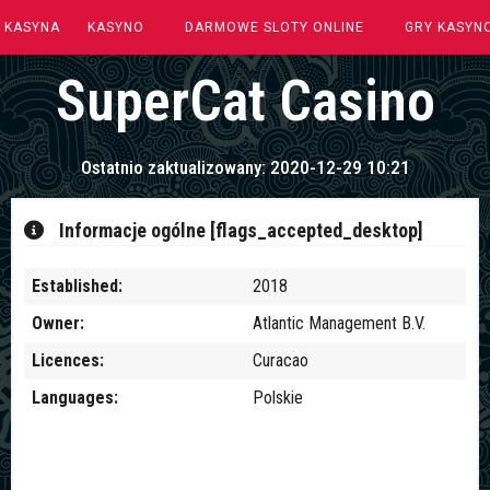
 KASYNA
KASYNO
DARMOWE SLOTY ONLINE
GRY KASYN
SuperCat Casino
Ostatnio zaktualizowany: 2020-12-29 10:21
Informacje ogólne [flags_accepted_desktop]
Established:
2018
Owner:
Atlantic Management B.V.
Licences:
Curacao
Languages:
Polskie