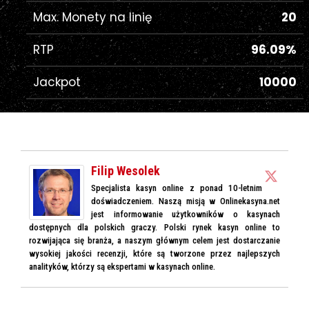
Max. Monety na linię
20
RTP
96.09%
Jackpot
10000
Filip Wesolek
Specjalista kasyn online z ponad 10-letnim
doświadczeniem. Naszą misją w Onlinekasyna.net
jest informowanie użytkowników o kasynach
dostępnych dla polskich graczy. Polski rynek kasyn online to
rozwijająca się branża, a naszym głównym celem jest dostarczanie
wysokiej jakości recenzji, które są tworzone przez najlepszych
analityków, którzy są ekspertami w kasynach online.