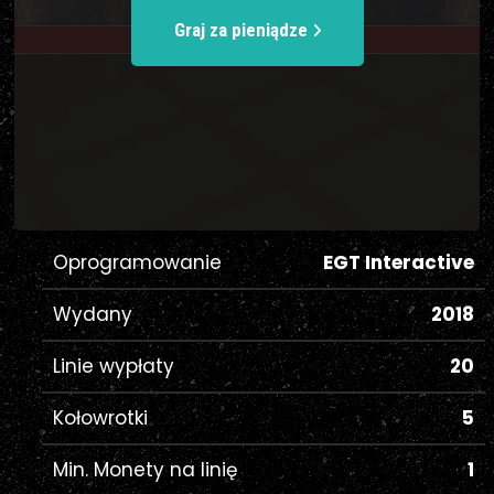
Graj za pieniądze
Oprogramowanie
EGT Interactive
Wydany
2018
Linie wypłaty
20
Kołowrotki
5
Min. Monety na linię
1